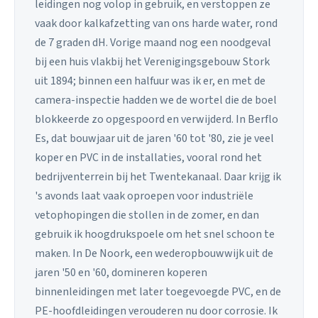
leidingen nog volop in gebruik, en verstoppen ze
vaak door kalkafzetting van ons harde water, rond
de 7 graden dH. Vorige maand nog een noodgeval
bij een huis vlakbij het Verenigingsgebouw Stork
uit 1894; binnen een halfuur was ik er, en met de
camera-inspectie hadden we de wortel die de boel
blokkeerde zo opgespoord en verwijderd. In Berflo
Es, dat bouwjaar uit de jaren '60 tot '80, zie je veel
koper en PVC in de installaties, vooral rond het
bedrijventerrein bij het Twentekanaal. Daar krijg ik
's avonds laat vaak oproepen voor industriële
vetophopingen die stollen in de zomer, en dan
gebruik ik hoogdrukspoele om het snel schoon te
maken. In De Noork, een wederopbouwwijk uit de
jaren '50 en '60, domineren koperen
binnenleidingen met later toegevoegde PVC, en de
PE-hoofdleidingen verouderen nu door corrosie. Ik