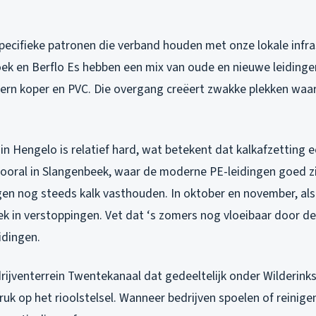
specifieke patronen die verband houden met onze lokale infra
oek en Berflo Es hebben een mix van oude en nieuwe leidinge
dern koper en PVC. Die overgang creëert zwakke plekken waa
in Hengelo is relatief hard, wat betekent dat kalkafzetting e
ooral in Slangenbeek, waar de moderne PE-leidingen goed z
gen nog steeds kalk vasthouden. In oktober en november, al
piek in verstoppingen. Vet dat ‘s zomers nog vloeibaar door de
idingen.
ijventerrein Twentekanaal dat gedeeltelijk onder Wilderinks
uk op het rioolstelsel. Wanneer bedrijven spoelen of reinige