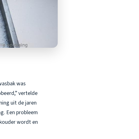
n wasbak was
obeerd,” vertelde
ning uit de jaren
lag. Een probleem
 kouder wordt en