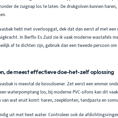
 zonder de zuignap los te laten. De drukgolven kunnen haren,
en.
n wasbak hebt met overloopgat, dek dat dan eerst af met een 
zuigkracht. In Berflo Es Zuid zie ik vaak moderne wastafels 
ilijk af te dichten zijn, gebruik dan een tweede persoon om 
gen, de meest effectieve doe-het-zelf oplossing
 wasbak is meestal de boosdoener. Zet eerst een emmer onder
een waterpomptang los, bij moderne PVC-sifons kan dit vaa
n van wat eruit komt: haren, zeepklonten, tandpasta en soms 
ndig uit met heet water. Controleer ook de afdichtingsringe