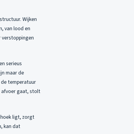
structuur. Wijken
n, van lood en
r verstoppingen
en serieus
ijn maar de
s de temperatuur
 afvoer gaat, stolt
hoek ligt, zorgt
n, kan dat