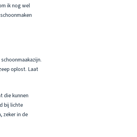
om ik nog wel
pt schoonmaken
p schoonmaakazijn.
zeep oplost. Laat
nt die kunnen
bij lichte
, zeker in de