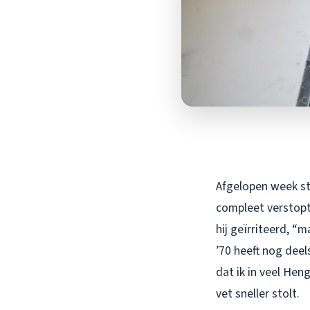
Afgelopen week sto
compleet verstopt 
hij geïrriteerd, “
’70 heeft nog deel
dat ik in veel He
vet sneller stolt.