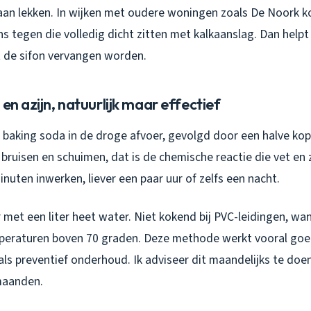
an lekken. In wijken met oudere woningen zoals De Noork k
ns tegen die volledig dicht zitten met kalkaanslag. Dan hel
 de sifon vervangen worden.
 en azijn, natuurlijk maar effectief
p baking soda in de droge afvoer, gevolgd door een halve ko
ruisen en schuimen, dat is de chemische reactie die vet en 
nuten inwerken, liever een paar uur of zelfs een nacht.
met een liter heet water. Niet kokend bij PVC-leidingen, wa
peraturen boven 70 graden. Deze methode werkt vooral goed 
ls preventief onderhoud. Ik adviseer dit maandelijks te doen
maanden.