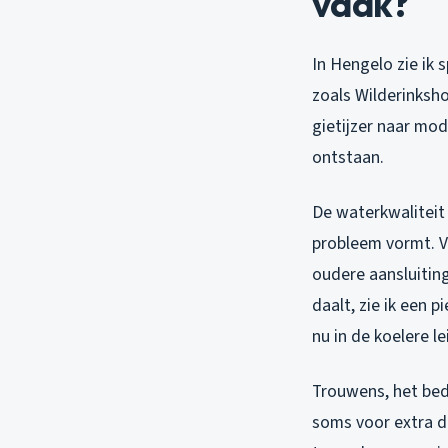
vaak?
In Hengelo zie ik 
zoals Wilderinksh
gietijzer naar mo
ontstaan.
De waterkwaliteit 
probleem vormt. V
oudere aansluitin
daalt, zie ik een 
nu in de koelere le
Trouwens, het bedr
soms voor extra dr