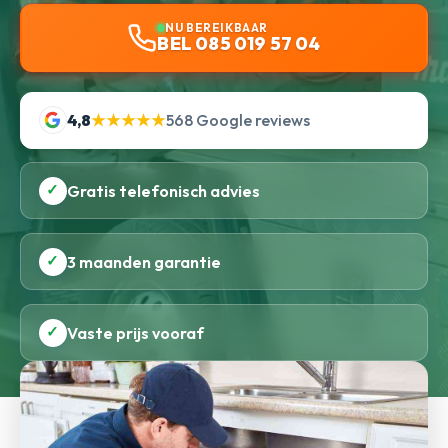
NU BEREIKBAAR
BEL 085 019 57 04
4,8
★★★★★
568 Google reviews
✓
Gratis telefonisch advies
✓
3 maanden garantie
✓
Vaste prijs vooraf