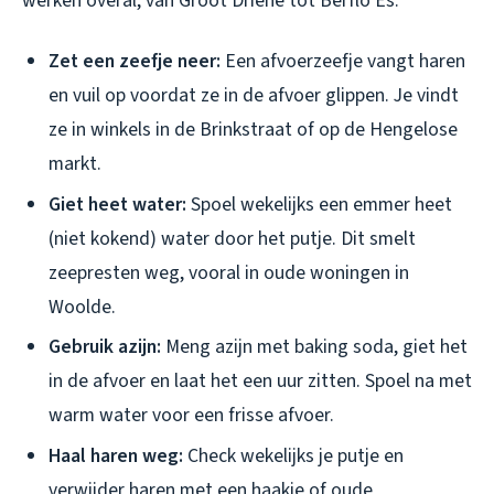
werken overal, van Groot Driene tot Berflo Es:
Zet een zeefje neer:
Een afvoerzeefje vangt haren
en vuil op voordat ze in de afvoer glippen. Je vindt
ze in winkels in de Brinkstraat of op de Hengelose
markt.
Giet heet water:
Spoel wekelijks een emmer heet
(niet kokend) water door het putje. Dit smelt
zeepresten weg, vooral in oude woningen in
Woolde.
Gebruik azijn:
Meng azijn met baking soda, giet het
in de afvoer en laat het een uur zitten. Spoel na met
warm water voor een frisse afvoer.
Haal haren weg:
Check wekelijks je putje en
verwijder haren met een haakje of oude