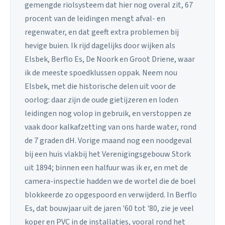
gemengde riolsysteem dat hier nog overal zit, 67
procent van de leidingen mengt afval- en
regenwater, en dat geeft extra problemen bij
hevige buien. Ik rijd dagelijks door wijken als
Elsbek, Berflo Es, De Noork en Groot Driene, waar
ik de meeste spoedklussen oppak. Neem nou
Elsbek, met die historische delen uit voor de
oorlog: daar zijn de oude gietijzeren en loden
leidingen nog volop in gebruik, en verstoppen ze
vaak door kalkafzetting van ons harde water, rond
de 7 graden dH. Vorige maand nog een noodgeval
bij een huis vlakbij het Verenigingsgebouw Stork
uit 1894; binnen een halfuur was ik er, en met de
camera-inspectie hadden we de wortel die de boel
blokkeerde zo opgespoord en verwijderd. In Berflo
Es, dat bouwjaar uit de jaren '60 tot '80, zie je veel
koper en PVC in de installaties, vooral rond het