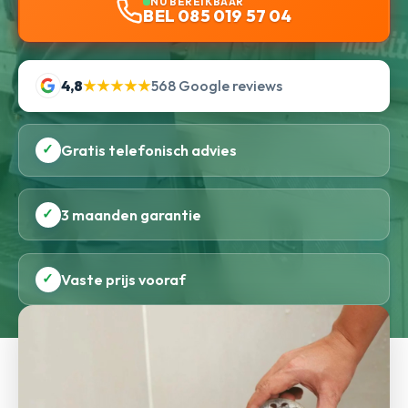
NU BEREIKBAAR
BEL 085 019 57 04
4,8
★★★★★
568 Google reviews
✓
Gratis telefonisch advies
✓
3 maanden garantie
✓
Vaste prijs vooraf