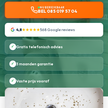
NU BEREIKBAAR
BEL 085 019 57 04
4,8
★★★★★
568 Google reviews
✓
Gratis telefonisch advies
✓
3 maanden garantie
✓
Vaste prijs vooraf