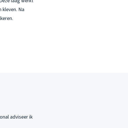
 Deze laag werkt
n kleven. Na
kkeren.
ional adviseer ik