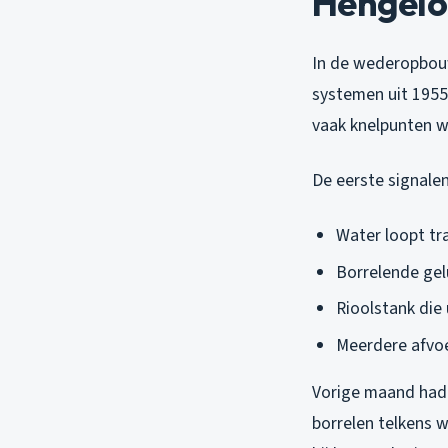
Hengelo
In de wederopbouw
systemen uit 1955
vaak knelpunten w
De eerste signalen 
Water loopt tr
Borrelende gel
Rioolstank die
Meerdere afvoe
Vorige maand had 
borrelen telkens w