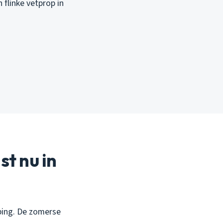
 flinke vetprop in
t nu in
ping. De zomerse