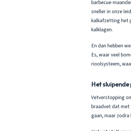
barbecue-maanden 
sneller in onze le
kalkafzetting het 
kalklagen.
En dan hebben we n
Es, waar veel bome
rioolsysteem, waa
Het sluipende
Vetverstopping on
braadvet dat met 
gaan, maar zodra h