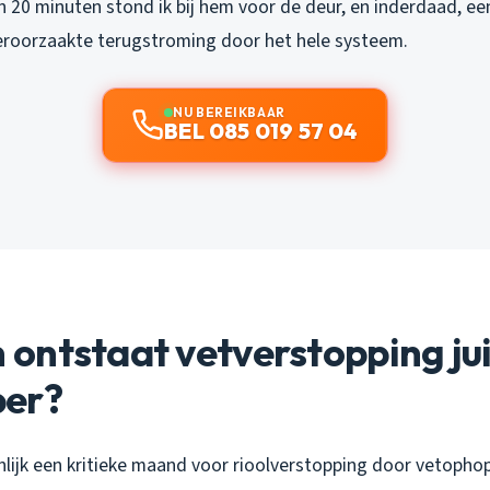
n 20 minuten stond ik bij hem voor de deur, en inderdaad, een
eroorzaakte terugstroming door het hele systeem.
NU BEREIKBAAR
BEL 085 019 57 04
ntstaat vetverstopping juis
er?
nlijk een kritieke maand voor rioolverstopping door vetopho