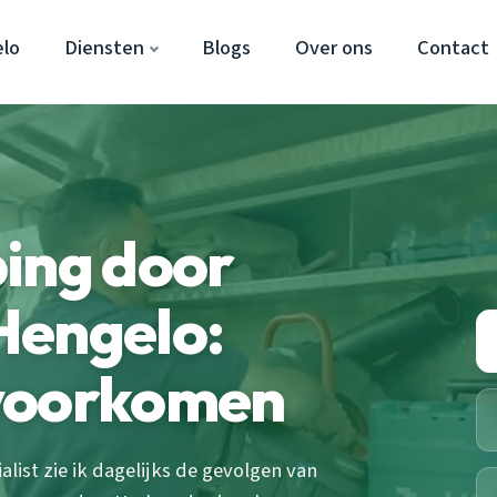
lo
Diensten
Blogs
Over ons
Contact
ing door
Hengelo:
voorkomen
alist zie ik dagelijks de gevolgen van