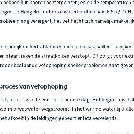
hebben hun sporen achtergelaten, en nu de temperaturen da
idingen. In Hengelo, met onze waterhardheid van 6,5-7,9 °dH, 
probleem nog verergert, het vet hecht zich namelijk makkelij
atuurlijk de herfstbladeren die nu massaal vallen. In wijke
n staan, raken de straatkolken verstopt. Dit zorgt voor extr
rdoor bestaande vetophoping sneller problemen gaat geven
 proces van vetophoping
tstaat niet van de ene op de andere dag. Het begint onschul
warm afwaswater wegstroomt. In het warme water lijkt alle
et afkoelt in de leidingen gebeurt er iets vervelends.