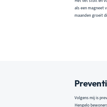
Het vet stolt en v
als een magneet vo
maanden groeit dit
Preventie
Volgens mij is pre
Hengelo bewoners 