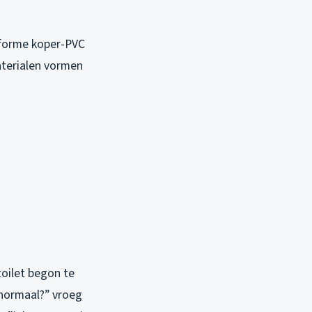
niforme koper-PVC
aterialen vormen
oilet begon te
 normaal?” vroeg