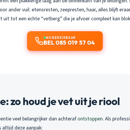
ormt een plakkerige laag aan de binnenkant van je leidingen.
or ander vuil: etensresten, zeepresten, haar, alles blijft eraa
 uit tot een echte “vetberg” die je afvoer compleet kan blo
NU BEREIKBAAR
BEL 085 019 57 04
: zo houd je vet uit je riool
ventie veel belangrijker dan achteraf
ontstoppen
. Als profess
altijd deze aanpak: