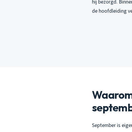
hij bezorgd. Binne
de hoofdleiding v
Waarom o
septemb
September is eige