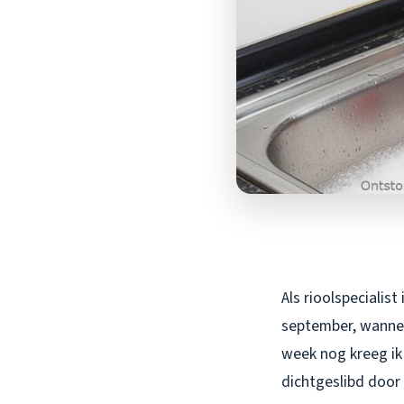
Als rioolspecialis
september, wannee
week nog kreeg ik
dichtgeslibd doo