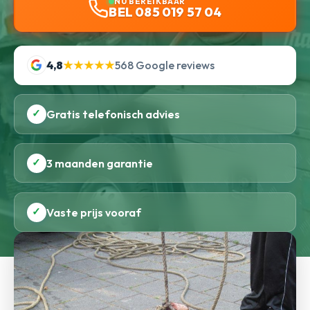
NU BEREIKBAAR
BEL 085 019 57 04
4,8
★★★★★
568 Google reviews
✓
Gratis telefonisch advies
✓
3 maanden garantie
✓
Vaste prijs vooraf