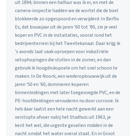
uit 1894; binnen een halfuur was ik er, en met de
camera-inspectie hadden we de wortel die de boel
blokkeerde zo opgespoord en verwijderd. In Berflo
Es, dat bouwjaar uit de jaren '60 tot '80, zie je veel
koper en PVC in de installaties, vooral rond het
bedrijventerrein bij het Twentekanaal. Daar krijg ik
's avonds laat vaak oproepen voor industriële
vetophopingen die stollen in de zomer, en dan
gebruik ik hoogdrukspoele om het snel schoon te
maken. In De Noork, een wederopbouwwijk uit de
jaren '50 en '60, domineren koperen
binnenleidingen met later toegevoegde PVC, en de
PE-hoofdleidingen verouderen nu door corrosie. Ik
heb daar laatst een hele nacht gewerkt aan een
verstopte afvoer nabij het Stadhuis uit 1963, je
kent het wel, die urgente gevallen midden in de
nacht omdat het water overal staat. En in Groot