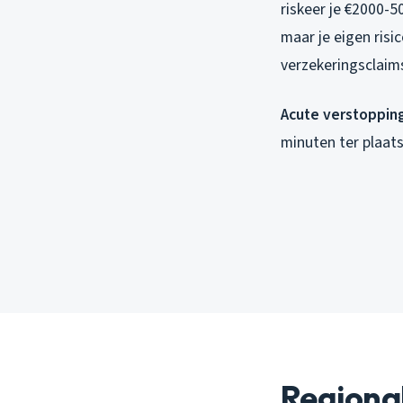
riskeer je €2000-
maar je eigen risi
verzekeringsclaims
Acute verstopping
minuten ter plaat
Regional