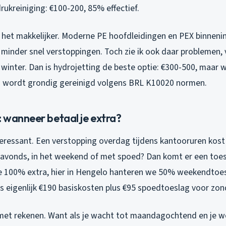
drukreiniging: €100-200, 85% effectief.
het makkelijker. Moderne PE hoofdleidingen en PEX binnenins
 minder snel verstoppingen. Toch zie ik ook daar problemen,
winter. Dan is hydrojetting de beste optie: €300-500, maar w
m wordt grondig gereinigd volgens BRL K10020 normen.
 wanneer betaal je extra?
teressant. Een verstopping overdag tijdens kantooruren kos
s avonds, in het weekend of met spoed? Dan komt er een toesl
e 100% extra, hier in Hengelo hanteren we 50% weekendtoes
 eigenlijk €190 basiskosten plus €95 spoedtoeslag voor zo
et rekenen. Want als je wacht tot maandagochtend en je wc