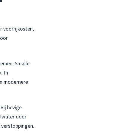
r voorrijkosten,
voor
lemen. Smalle
. In
 en modernere
Bij hevige
alwater door
 verstoppingen.