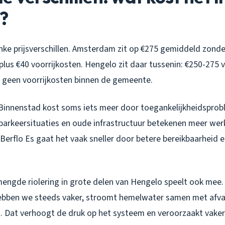
?
nke prijsverschillen. Amsterdam zit op €275 gemiddeld zonde
plus €40 voorrijkosten. Hengelo zit daar tussenin: €250-275 
 geen voorrijkosten binnen de gemeente.
e Binnenstad kost soms iets meer door toegankelijkheidsprob
 parkeersituaties en oude infrastructuur betekenen meer werk
 Berflo Es gaat het vaak sneller door betere bereikbaarheid
engde riolering in grote delen van Hengelo speelt ook mee. 
hebben we steeds vaker, stroomt hemelwater samen met afv
n. Dat verhoogt de druk op het systeem en veroorzaakt vaker