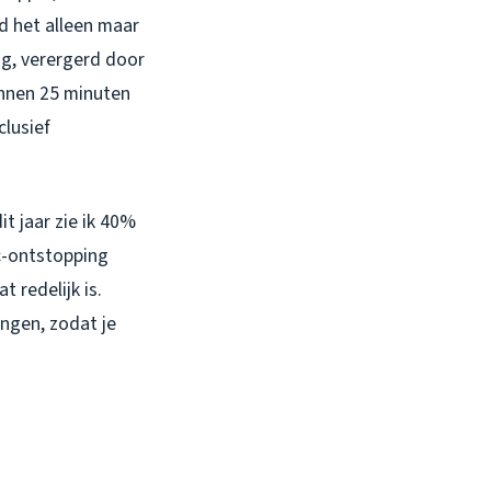
rd het alleen maar
ing, verergerd door
innen 25 minuten
clusief
t jaar zie ik 40%
c-ontstopping
t redelijk is.
ngen, zodat je