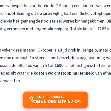
n camera-inspectie voorbereidde. “Maar na een uur prutsen we
zeren hoofdleiding uit de jaren vijftig had een flinke vetophop
 die via het gemengde rioolstelsel waren binnengekomen. B
ing verholpen met hogedrukreiniging. Totale kosten: €285 in
k vaker deze maand. Oktober is altijd druk in Hengelo, maar di
en dan normaal. En steeds komt dezelfde vraag: wat mag w
ussen de offertes van €75 tot €600 is het lastig inschatten wa
recies uit waar die
kosten wc ontstopping Hengelo
van afha
verwachten.
NU BEREIKBAAR
BEL 085 019 57 04