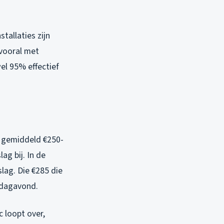
tallaties zijn
 vooral met
el 95% effectief
t gemiddeld €250-
ag bij. In de
lag. Die €285 die
ndagavond.
 loopt over,