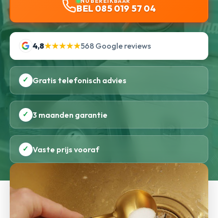
NU BEREIKBAAR
BEL 085 019 57 04
4,8
★★★★★
568 Google reviews
✓
Gratis telefonisch advies
✓
3 maanden garantie
✓
Vaste prijs vooraf