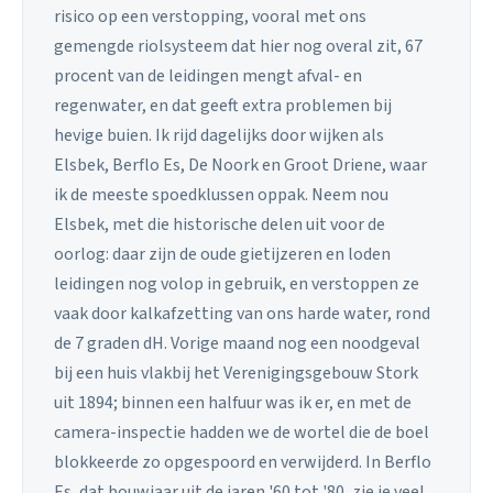
risico op een verstopping, vooral met ons
gemengde riolsysteem dat hier nog overal zit, 67
procent van de leidingen mengt afval- en
regenwater, en dat geeft extra problemen bij
hevige buien. Ik rijd dagelijks door wijken als
Elsbek, Berflo Es, De Noork en Groot Driene, waar
ik de meeste spoedklussen oppak. Neem nou
Elsbek, met die historische delen uit voor de
oorlog: daar zijn de oude gietijzeren en loden
leidingen nog volop in gebruik, en verstoppen ze
vaak door kalkafzetting van ons harde water, rond
de 7 graden dH. Vorige maand nog een noodgeval
bij een huis vlakbij het Verenigingsgebouw Stork
uit 1894; binnen een halfuur was ik er, en met de
camera-inspectie hadden we de wortel die de boel
blokkeerde zo opgespoord en verwijderd. In Berflo
Es, dat bouwjaar uit de jaren '60 tot '80, zie je veel