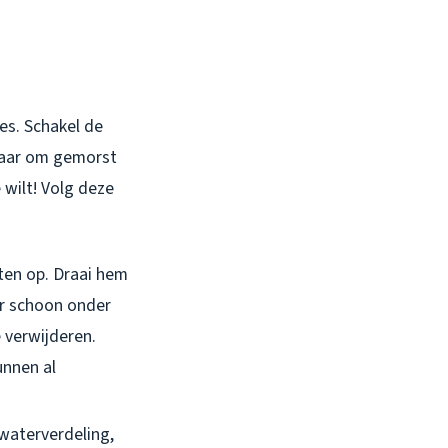
les. Schakel de
klaar om gemorst
 wilt! Volg deze
sten op. Draai hem
ter schoon onder
 verwijderen.
unnen al
waterverdeling,