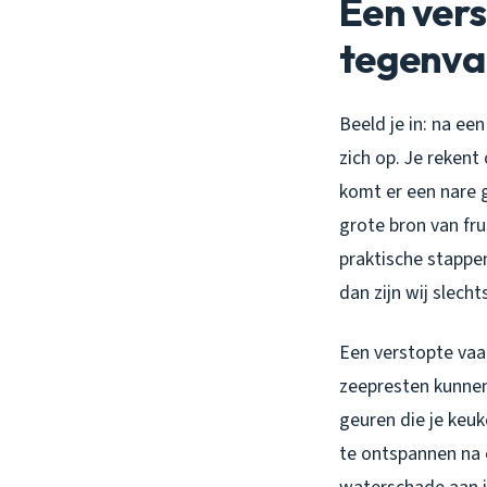
Een ver
tegenva
Beeld je in: na ee
zich op. Je rekent
komt er een nare g
grote bron van fru
praktische stappe
dan zijn wij slech
Een verstopte vaa
zeepresten kunne
geuren die je keuk
te ontspannen na e