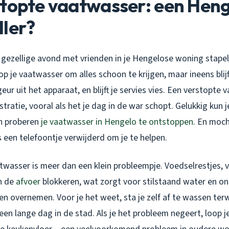
stopte vaatwasser: een Hen
ller?
n gezellige avond met vrienden in je Hengelose woning stape
 op je vaatwasser om alles schoon te krijgen, maar ineens blij
eur uit het apparaat, en blijft je servies vies. Een verstopte 
stratie, vooral als het je dag in de war schopt. Gelukkig kun 
n proberen
je vaatwasser in Hengelo te ontstoppen
. En moch
ts een telefoontje verwijderd om je te helpen.
twasser is meer dan een klein probleempje. Voedselrestjes,
n de
afvoer
blokkeren, wat zorgt voor stilstaand water en 
en overnemen. Voor je het weet, sta je zelf af te wassen terw
en lange dag in de stad. Als je het probleem negeert, loop je