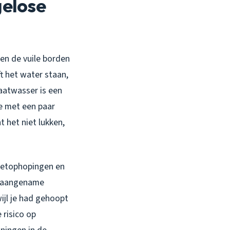
gelose
len de vuile borden
ft het water staan,
vaatwasser is een
je met een paar
t het niet lukken,
 vetophopingen en
onaangename
ijl je had gehoopt
 risico op