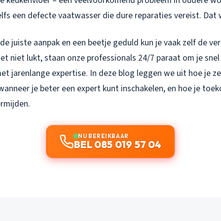
e keukenvloer – een veelvoorkomend probleem in oudere wo
lfs een defecte vaatwasser die dure reparaties vereist. Dat 
e juiste aanpak en een beetje geduld kun je vaak zelf de ve
het niet lukt, staan onze professionals 24/7 paraat om je snel
et jarenlange expertise. In deze blog leggen we uit hoe je ze
 wanneer je beter een expert kunt inschakelen, en hoe je toe
rmijden.
NU BEREIKBAAR
BEL 085 019 57 04