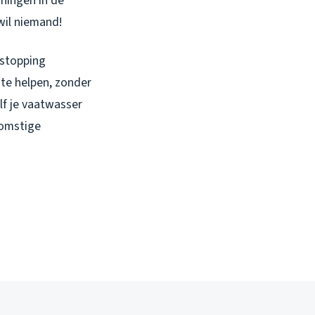
ningen in de
wil niemand!
rstopping
 te helpen, zonder
lf je vaatwasser
komstige