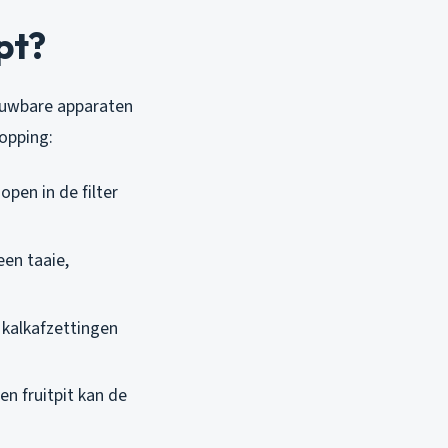
pt?
rouwbare apparaten
opping:
open in de filter
en taaie,
r kalkafzettingen
en fruitpit kan de