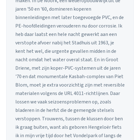
maken. In De Noork, een wederopbouwwijk uit de
jaren '50 en '60, domineren koperen
binnenleidingen met later toegevoegde PVC, en de
PE-hoofdleidingen verouderen nu door corrosie. Ik
heb daar laatst een hele nacht gewerkt aan een
verstopte afvoer nabij het Stadhuis uit 1963, je
kent het wel, die urgente gevallen midden in de
nacht omdat het water overal staat. En in Groot
Driene, met zijn koper-PVC-systemen uit de jaren
'70 en dat monumentale Kasbah-complex van Piet
Blom, moet je extra voorzichtig zijn met reversible
materialen volgens de URL 4011-richtlijnen. Daar
lossen we vaak seizoensproblemen op, zoals
bladeren in de herfst die de gemengde stelsels
verstoppen. Trouwens, tussen de klussen door ben
ik graag buiten, want als geboren Hengeloër fiets
ik in mijn vrije tijd door het Vondelpark of langs de