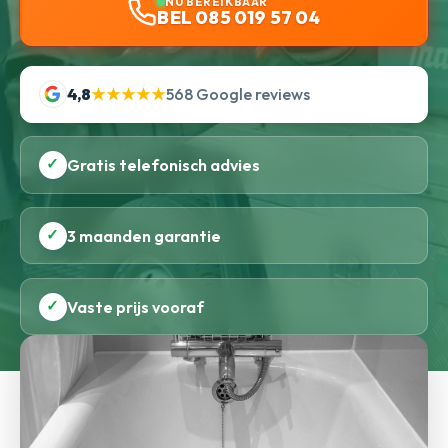
NU BEREIKBAAR
BEL 085 019 57 04
4,8
★★★★★
568 Google reviews
✓
Gratis telefonisch advies
✓
3 maanden garantie
✓
Vaste prijs vooraf