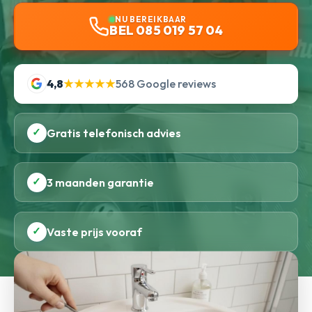
NU BEREIKBAAR
BEL 085 019 57 04
4,8
★★★★★
568 Google reviews
✓
Gratis telefonisch advies
✓
3 maanden garantie
✓
Vaste prijs vooraf